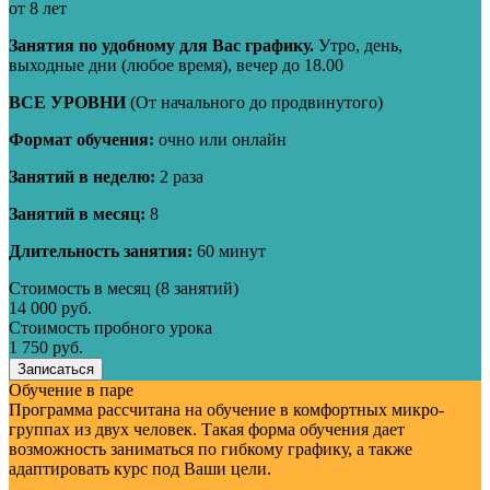
от 8 лет
Занятия по удобному для Вас графику.
Утро, день,
выходные дни (любое время), вечер до 18.00
ВСЕ УРОВНИ
(От начального до продвинутого)
Формат обучения:
очно или онлайн
Занятий в неделю:
2 раза
Занятий в месяц:
8
Длительность занятия:
60 минут
Стоимость в месяц (8 занятий)
14 000 руб.
Стоимость пробного урока
1 750 руб.
Записаться
Обучение в паре
Программа рассчитана на обучение в комфортных микро-
группах из двух человек. Такая форма обучения дает
возможность заниматься по гибкому графику, а также
адаптировать курс под Ваши цели.