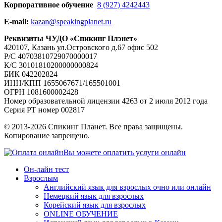
Корпоративное обучение
8 (927) 4242443
E-mail:
kazan@speakingplanet.ru
Реквизиты ЧУДО «Спикинг Плэнет»
420107, Казань ул.Островского д.67 офис 502
Р/С 40703810729070000017
К/С 30101810200000000824
БИК 042202824
ИНН/КПП 1655067671/165501001
ОГРН 1081600002428
Номер образовательной лицензии 4263 от 2 июля 2012 года
Серия РТ номер 002817
© 2013-2026 Спикинг Планет. Все права защищены.
Копирование запрещено.
Вы можете оплатить услуги онлайн
Он-лайн тест
Взрослым
Английский язык для взрослых очно или онлайн
Немецкий язык для взрослых
Корейский язык для взрослых
ONLINE ОБУЧЕНИЕ