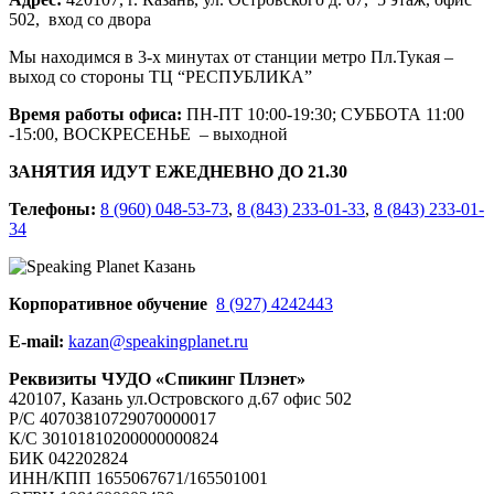
502, вход со двора
Мы находимся в 3-х минутах от станции метро Пл.Тукая –
выход со стороны ТЦ “РЕСПУБЛИКА”
Время работы офиса:
ПН-ПТ 10:00-19:30; СУББОТА 11:00
-15:00, ВОСКРЕСЕНЬЕ – выходной
ЗАНЯТИЯ ИДУТ ЕЖЕДНЕВНО ДО 21.30
Телефоны:
8 (960) 048-53-73
,
8 (843) 233-01-33
,
8 (843) 233-01-
34
Корпоративное обучение
8 (927) 4242443
E-mail:
kazan@speakingplanet.ru
Реквизиты ЧУДО «Спикинг Плэнет»
420107, Казань ул.Островского д.67 офис 502
Р/С 40703810729070000017
К/С 30101810200000000824
БИК 042202824
ИНН/КПП 1655067671/165501001