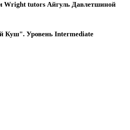
м Wright tutors Айгуль Давлетшиной
й Куш". Уровень Intermediate